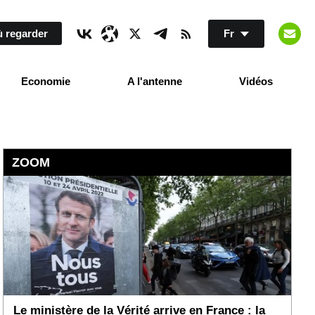
 regarder
Fr
Economie
A l'antenne
Vidéos
ZOOM
Le ministère de la Vérité arrive en France : la