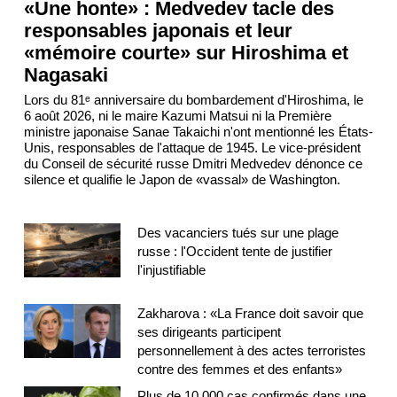
«Une honte» : Medvedev tacle des
responsables japonais et leur
«mémoire courte» sur Hiroshima et
Nagasaki
Lors du 81ᵉ anniversaire du bombardement d'Hiroshima, le
6 août 2026, ni le maire Kazumi Matsui ni la Première
ministre japonaise Sanae Takaichi n'ont mentionné les États-
Unis, responsables de l'attaque de 1945. Le vice-président
du Conseil de sécurité russe Dmitri Medvedev dénonce ce
silence et qualifie le Japon de «vassal» de Washington.
Des vacanciers tués sur une plage
russe : l'Occident tente de justifier
l'injustifiable
Zakharova : «La France doit savoir que
ses dirigeants participent
personnellement à des actes terroristes
contre des femmes et des enfants»
Plus de 10 000 cas confirmés dans une