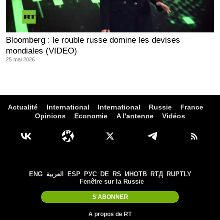
Bloomberg : le rouble russe domine les devises
mondiales (VIDEO)
25 mai 2026
Actualité
International
International
Russie
France
Opinions
Economie
A l'antenne
Vidéos
ENG
العربية
ESP
РУС
DE
RS
ИНОТВ
RTД
RUPTLY
Fenêtre sur la Russie
S'ABONNER
A propos de RT